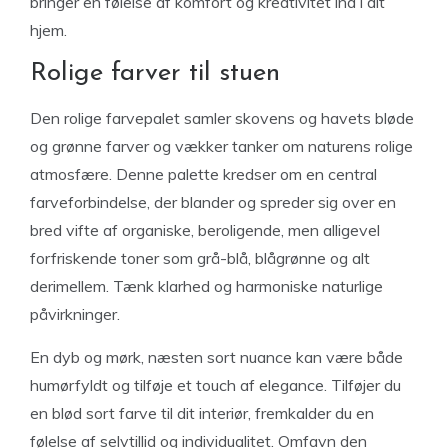
bringer en følelse af komfort og kreativitet ind i dit
hjem.
Rolige farver til stuen
Den rolige farvepalet samler skovens og havets bløde
og grønne farver og vækker tanker om naturens rolige
atmosfære. Denne palette kredser om en central
farveforbindelse, der blander og spreder sig over en
bred vifte af organiske, beroligende, men alligevel
forfriskende toner som grå-blå, blågrønne og alt
derimellem. Tænk klarhed og harmoniske naturlige
påvirkninger.
En dyb og mørk, næsten sort nuance kan være både
humørfyldt og tilføje et touch af elegance. Tilføjer du
en blød sort farve til dit interiør, fremkalder du en
følelse af selvtillid og individualitet. Omfavn den