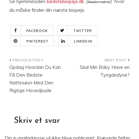
Se hjemmesiden
bedstebiopejs.dk
hvor
du måske finder din næste biopejs.
FACEBOOK
TWITTER
PINTEREST
LINKEDIN
Indlægsnavigation
Opdag Hvordan Du Kan
Skal Min Baby Have en
Få Den Bedste
Tyngdedyne?
Nattesøvn Med Den
Rigtige Hovedpude
Skriv et svar
Din e-mailadresse vil ikke blive publiceret.
Krævede felter