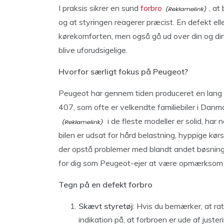
I praksis sikrer en sund
forbro
, at
og at styringen reagerer præcist. En defekt ell
kørekomforten, men også gå ud over din og din 
blive uforudsigelige.
Hvorfor særligt fokus på Peugeot?
Peugeot har gennem tiden produceret en lang
407, som ofte er velkendte familiebiler i Dan
i de fleste modeller er solid, har
bilen er udsat for hård belastning, hyppige kør
der opstå problemer med blandt andet bøsninger,
for dig som Peugeot-ejer at være opmærksom på d
Tegn på en defekt forbro
Skævt styretøj
: Hvis du bemærker, at rat
indikation på, at forbroen er ude af juster