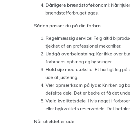
Dårligere brændstoføkonomi
: Når hjul
brændstofforbruget øges.
Sådan passer du på din forbro
Regelmæssig service
: Følg altid bilprod
tjekket af en professionel mekaniker.
Undgå overbelastning
: Kør ikke over bu
forbroens ophæng og bøsninger.
Hold øje med dækslid
: Et hurtigt kig p
ude af justering.
Vær opmærksom på lyde
: Knirken og b
defekte dele. Det er bedre at få det unde
Vælg kvalitetsdele
: Hvis noget i forbroen
eller højkvalitets reservedele. Det betaler
Når uheldet er ude