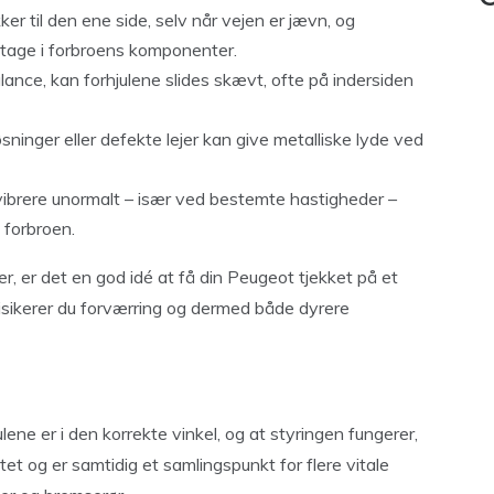
kker til den ene side, selv når vejen er jævn, og
litage i forbroens komponenter.
balance, kan forhjulene slides skævt, ofte på indersiden
bøsninger eller defekte lejer kan give metalliske lyde ved
t vibrere unormalt – især ved bestemte hastigheder –
 forbroen.
er, er det en god idé at få din Peugeot tjekket på et
risikerer du forværring og dermed både dyrere
ene er i den korrekte vinkel, og at styringen fungerer,
tet og er samtidig et samlingspunkt for flere vitale