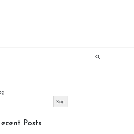
øg
Søg
ecent Posts