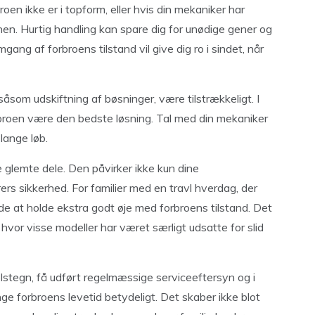
oen ikke er i topform, eller hvis din mekaniker har
nen. Hurtig handling kan spare dig for unødige gener og
gang af forbroens tilstand vil give dig ro i sindet, når
 såsom udskiftning af bøsninger, være tilstrækkeligt. I
orbroen være den bedste løsning. Tal med din mekaniker
lange løb.
e glemte dele. Den påvirker ikke kun dine
rs sikkerhed. For familier med en travl hverdag, der
e at holde ekstra godt øje med forbroens tilstand. Det
hvor visse modeller har været særligt udsatte for slid
stegn, få udført regelmæssige serviceeftersyn og i
ge forbroens levetid betydeligt. Det skaber ikke blot