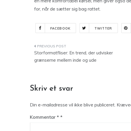
en mere komfortabel kørsel, men giver også de
for, når de sætter sig bag rattet.
FACEBOOK
TWITTER
Indlægsnavigation
Storformatfliser: En trend, der udvisker
grænserne mellem inde og ude
Skriv et svar
Din e-mailadresse vil ikke blive publiceret.
Kræved
Kommentar
*