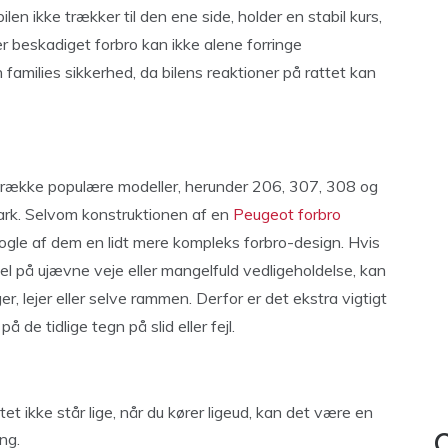
 bilen ikke trækker til den ene side, holder en stabil kurs,
er beskadiget forbro kan ikke alene forringe
families sikkerhed, da bilens reaktioner på rattet kan
 række populære modeller, herunder 206, 307, 308 og
mark. Selvom konstruktionen af en
Peugeot forbro
 nogle af dem en lidt mere kompleks forbro-design. Hvis
sel på ujævne veje eller mangelfuld vedligeholdelse, kan
 lejer eller selve rammen. Derfor er det ekstra vigtigt
e tidlige tegn på slid eller fejl.
tet ikke står lige, når du kører ligeud, kan det være en
ing.
C