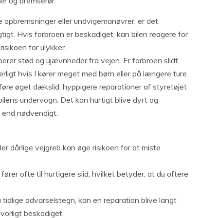
r og bremserør.
rde opbremsninger eller undvigemanøvrer, er det
tigt. Hvis forbroen er beskadiget, kan bilen reagere for
risikoen for ulykker.
erer stød og ujævnheder fra vejen. Er forbroen slidt,
rligt hvis I kører meget med børn eller på længere ture.
øre øget dækslid, hyppigere reparationer af styretøjet
bilens undervogn. Det kan hurtigt blive dyrt og
e end nødvendigt.
ller dårlige vejgreb kan øge risikoen for at miste
l fører ofte til hurtigere slid, hvilket betyder, at du oftere
u tidlige advarselstegn, kan en reparation blive langt
vorligt beskadiget.