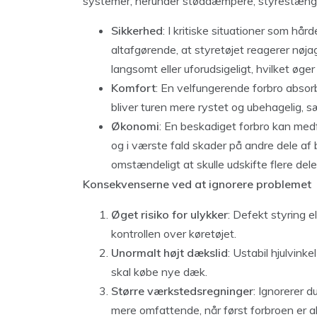
systemer, herunder støddæmpere, styrestænge
Sikkerhed
: I kritiske situationer som hå
altafgørende, at styretøjet reagerer nøjag
langsomt eller uforudsigeligt, hvilket øger 
Komfort
: En velfungerende forbro absorb
bliver turen mere rystet og ubehagelig, sæ
Økonomi
: En beskadiget forbro kan medf
og i værste fald skader på andre dele af 
omstændeligt at skulle udskifte flere del
Konsekvenserne ved at ignorere problemet
Øget risiko for ulykker
: Defekt styring e
kontrollen over køretøjet.
Unormalt højt dækslid
: Ustabil hjulvinke
skal købe nye dæk.
Større værkstedsregninger
: Ignorerer d
mere omfattende, når først forbroen er al