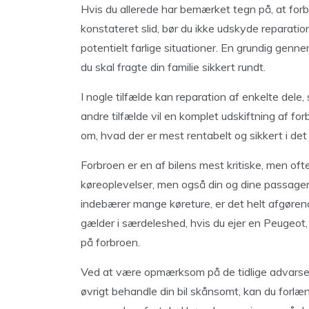
Hvis du allerede har bemærket tegn på, at forbr
konstateret slid, bør du ikke udskyde reparatio
potentielt farlige situationer. En grundig gennem
du skal fragte din familie sikkert rundt.
I nogle tilfælde kan reparation af enkelte dele,
andre tilfælde vil en komplet udskiftning af f
om, hvad der er mest rentabelt og sikkert i det 
Forbroen er en af bilens mest kritiske, men oft
køreoplevelser, men også din og dine passagere
indebærer mange køreture, er det helt afgørend
gælder i særdeleshed, hvis du ejer en Peugeot, 
på forbroen.
Ved at være opmærksom på de tidlige advarsel
øvrigt behandle din bil skånsomt, kan du forlæn