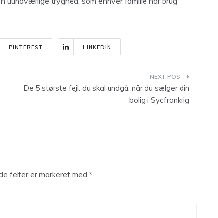
n uundværlige tryghed, som enhver familie har brug
PINTEREST
LINKEDIN
De 5 største fejl, du skal undgå, når du sælger din
bolig i Sydfrankrig
e felter er markeret med
*