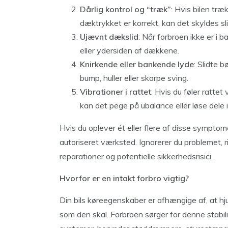
Dårlig kontrol og “træk”
: Hvis bilen træ
dæktrykket er korrekt, kan det skyldes s
Ujævnt dækslid
: Når forbroen ikke er i 
eller ydersiden af dækkene.
Knirkende eller bankende lyde
: Slidte 
bump, huller eller skarpe sving.
Vibrationer i rattet
: Hvis du føler ratte
kan det pege på ubalance eller løse dele i
Hvis du oplever ét eller flere af disse symptom
autoriseret værksted. Ignorerer du problemet, 
reparationer og potentielle sikkerhedsrisici.
Hvorfor er en intakt forbro vigtig?
Din bils køreegenskaber er afhængige af, at hjul
som den skal. Forbroen sørger for denne stabili