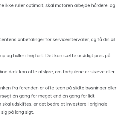
ene ikke ruller optimalt, skal motoren arbejde hårdere, og
ucentens anbefalinger for serviceintervaller, og få din bil
mp og huller i høj fart. Det kan sætte unødigt pres på
å dine dæk kan ofte afsløre, om forhjulene er skæve eller
anken fra forenden er ofte tegn på slidte bøsninger eller
rsøgt én gang for meget end én gang for lidt.
 skal udskiftes, er det bedre at investere i originale
 sig på lang sigt.